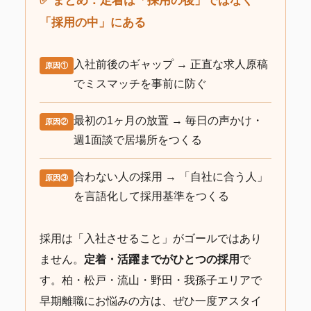
✅ まとめ：定着は「採用の後」ではなく
「採用の中」にある
入社前後のギャップ → 正直な求人原稿
原因①
でミスマッチを事前に防ぐ
最初の1ヶ月の放置 → 毎日の声かけ・
原因②
週1面談で居場所をつくる
合わない人の採用 → 「自社に合う人」
原因③
を言語化して採用基準をつくる
採用は「入社させること」がゴールではあり
ません。
定着・活躍までがひとつの採用
で
す。柏・松戸・流山・野田・我孫子エリアで
早期離職にお悩みの方は、ぜひ一度アスタイ